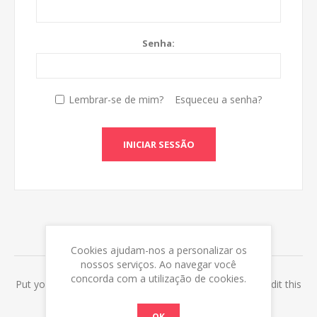
Senha:
Lembrar-se de mim?
Esqueceu a senha?
INICIAR SESSÃO
ABOUT LOGIN / REGISTRATION
Cookies ajudam-nos a personalizar os
nossos serviços. Ao navegar você
concorda com a utilização de cookies.
Put your login / registration information here. You can edit this
in the admin site.
OK