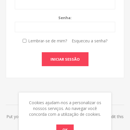
Senha:
Lembrar-se de mim?
Esqueceu a senha?
INICIAR SESSÃO
ABOUT LOGIN / REGISTRATION
Cookies ajudam-nos a personalizar os
nossos serviços. Ao navegar você
concorda com a utilização de cookies.
Put your login / registration information here. You can edit this
in the admin site.
OK