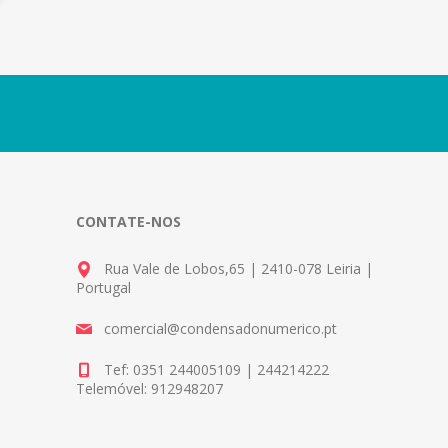
CONTATE-NOS
Rua Vale de Lobos,65 | 2410-078 Leiria |
Portugal
comercial@condensadonumerico.pt
Tef: 0351 244005109 | 244214222
Telemóvel: 912948207