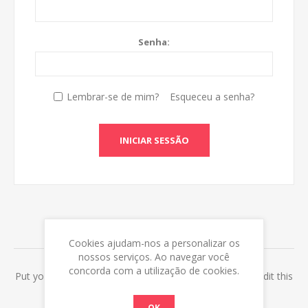
Senha:
Lembrar-se de mim?
Esqueceu a senha?
INICIAR SESSÃO
ABOUT LOGIN / REGISTRATION
Cookies ajudam-nos a personalizar os
nossos serviços. Ao navegar você
concorda com a utilização de cookies.
Put your login / registration information here. You can edit this
in the admin site.
OK