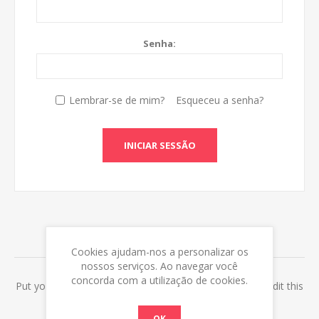
Senha:
Lembrar-se de mim?
Esqueceu a senha?
INICIAR SESSÃO
ABOUT LOGIN / REGISTRATION
Cookies ajudam-nos a personalizar os
nossos serviços. Ao navegar você
concorda com a utilização de cookies.
Put your login / registration information here. You can edit this
in the admin site.
OK