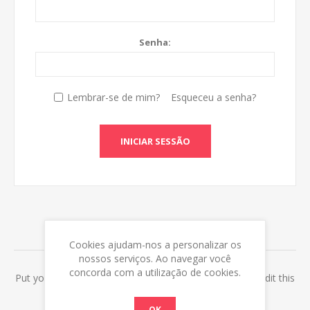
Senha:
Lembrar-se de mim?
Esqueceu a senha?
INICIAR SESSÃO
ABOUT LOGIN / REGISTRATION
Cookies ajudam-nos a personalizar os
nossos serviços. Ao navegar você
concorda com a utilização de cookies.
Put your login / registration information here. You can edit this
in the admin site.
OK