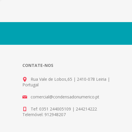
CONTATE-NOS
Rua Vale de Lobos,65 | 2410-078 Leiria |
Portugal
comercial@condensadonumerico.pt
Tef: 0351 244005109 | 244214222
Telemóvel: 912948207