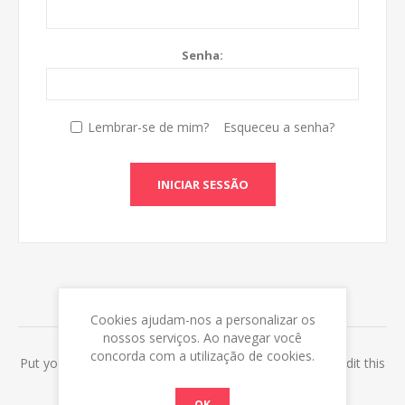
Senha:
Lembrar-se de mim?
Esqueceu a senha?
INICIAR SESSÃO
ABOUT LOGIN / REGISTRATION
Cookies ajudam-nos a personalizar os
nossos serviços. Ao navegar você
concorda com a utilização de cookies.
Put your login / registration information here. You can edit this
in the admin site.
OK