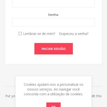
Senha:
Lembrar-se de mim?
Esqueceu a senha?
INICIAR SESSÃO
ABOUT LOGIN / REGISTRATION
Cookies ajudam-nos a personalizar os
nossos serviços. Ao navegar você
concorda com a utilização de cookies.
Put your login / registration information here. You can edit this
in the admin site.
OK